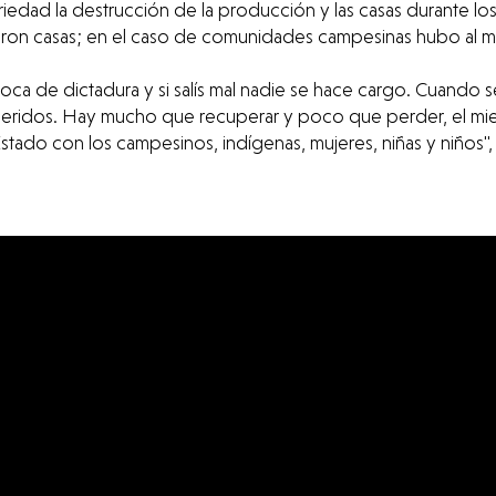
edad la destrucción de la producción y las casas durante los 
eron casas; en el caso de comunidades campesinas hubo al me
oca de dictadura y si salís mal nadie se hace cargo. Cuando s
 heridos. Hay mucho que recuperar y poco que perder, el miedo 
Estado con los campesinos, indígenas, mujeres, niñas y niño