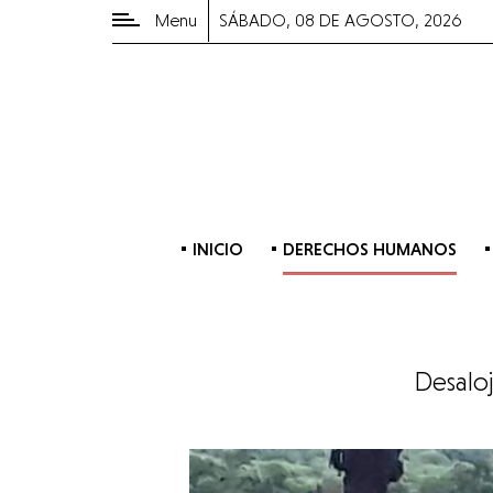
Menu
SÁBADO, 08 DE AGOSTO, 2026
CATEGORÍAS
POPULARES
Derechos
Humanos
Política
INICIO
DERECHOS HUMANOS
Medio
Ambiente
Cultura
Desalo
Made
in
Radio