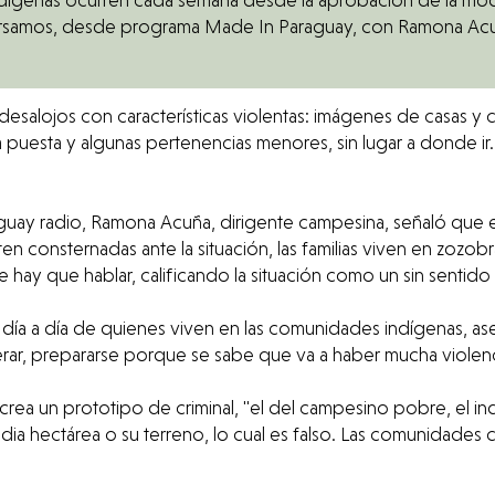
samos, desde programa Made In Paraguay, con Ramona Acuña
pa puesta y algunas pertenencias menores, sin lugar a donde ir
guay radio, Ramona Acuña, dirigente campesina, señaló que 
n consternadas ante la situación, las familias viven en zozobr
ay que hablar, calificando la situación como un sin sentido 
s el día a día de quienes viven en las comunidades indígenas,
sperar, prepararse porque se sabe que va a haber mucha violen
ea un prototipo de criminal, "el del campesino pobre, el indí
dia hectárea o su terreno, lo cual es falso. Las comunidades