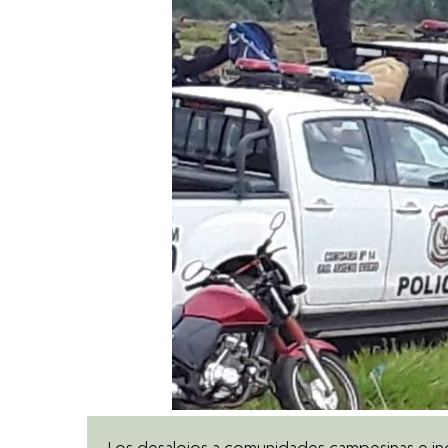
Punto
de
Vista
Tecno
MÁS
VISTOS
Los desalojos a comunidades campesinas e ind