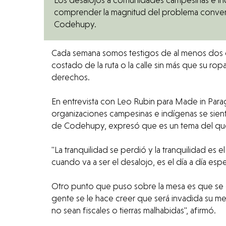
comprender la magnitud del problema conver
Codehupy.
Cada semana somos testigos de al menos dos desalojos con características violentas: imágenes de casas y chacras que se destruyen, familias enteras al
costado de la ruta o la calle sin más que su ro
derechos.
En entrevista con Leo Rubin para Made in Para
organizaciones campesinas e indígenas se siente
de Codehupy, expresó que es un tema del que h
"La tranquilidad se perdió y la tranquilidad e
cuando va a ser el desalojo, es el día a día e
Otro punto que puso sobre la mesa es que se cr
gente se le hace creer que será invadida su me
no sean fiscales o tierras malhabidas", afirmó.