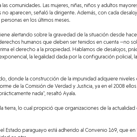
las comunidades. Las mujeres, niñas, niños y adultos mayores 
ales no aparecen, señaló la dirigente. Además, con cada desaloj
 personas en los últimos meses.
iene alertando sobre la gravedad de la situación desde hace
tros derechos humanos que deben ser tenidos en cuenta —no s
 prima el derecho a la propiedad. Hablamos de desalojos, prá
nencial, la legalidad dada por la configuración policial, la 
do, donde la construcción de la impunidad adquiere niveles c
orme de la Comisión de Verdad y Justicia, ya en el 2008 ellos 
 prácticamente nada", resaltó Ayala.
a tierra, lo cual propició que organizaciones de la actualidad c
e el Estado paraguayo está adherido al Convenio 169, que en 