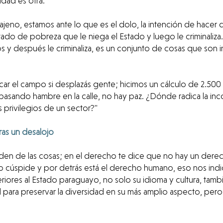
idad es otra.
ajeno, estamos ante lo que es el dolo, la intención de hace
tado de pobreza que le niega el Estado y luego le criminali
 y después le criminaliza, es un conjunto de cosas que son 
icar el campo si desplazás gente; hicimos un cálculo de 2.500
 pasando hambre en la calle, no hay paz. ¿Dónde radica la inc
s privilegios de un sector?"
tras un desalojo
 orden de las cosas; en el derecho te dice que no hay un dere
cúspide y por detrás está el derecho humano, eso nos indica 
iores al Estado paraguayo, no solo su idioma y cultura, tamb
para preservar la diversidad en su más amplio aspecto, pero 